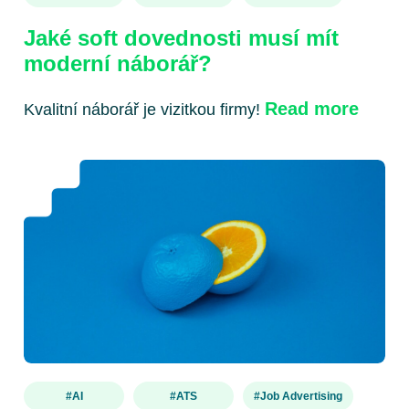
Jaké soft dovednosti musí mít
moderní náborář?
Read more
Kvalitní náborář je vizitkou firmy!
#AI
#ATS
#Job Advertising