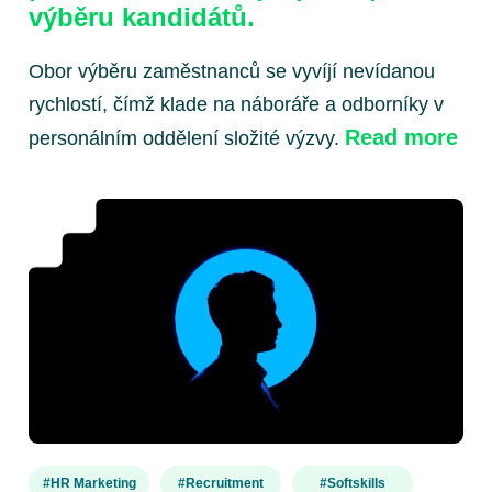
výběru kandidátů.
Obor výběru zaměstnanců se vyvíjí nevídanou
rychlostí, čímž klade na náboráře a odborníky v
Read more
personálním oddělení složité výzvy.
#HR Marketing
#recruitment
#Softskills