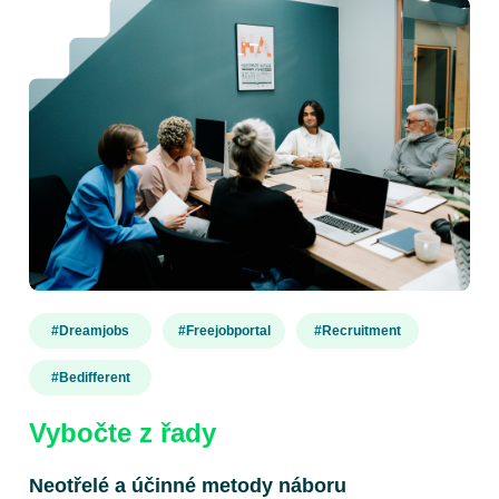
#dreamjobs
#freejobportal
#recruitment
#bedifferent
Vybočte z řady
Neotřelé a účinné metody náboru