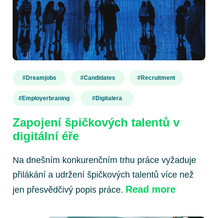
#dreamjobs
#candidates
#recruitment
#employerbraning
#digitalera
Zapojení špičkových talentů v
digitální éře
Na dnešním konkurenčním trhu práce vyžaduje
přilákání a udržení špičkových talentů více než
Read more
jen přesvědčivý popis práce.