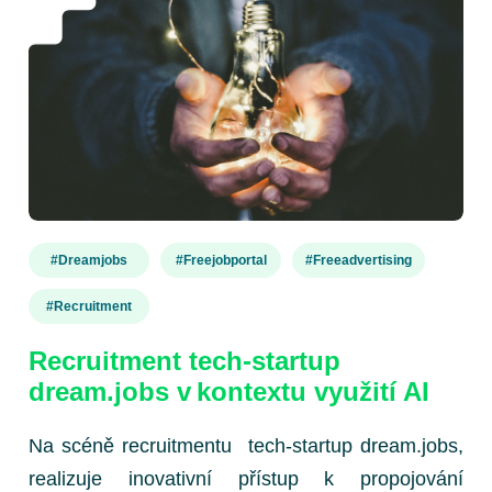
#dreamjobs
#freejobportal
#freeadvertising
#recruitment
Recruitment tech-startup
dream.jobs v kontextu využití AI
Na scéně recruitmentu tech-startup dream.jobs,
realizuje inovativní přístup k propojování