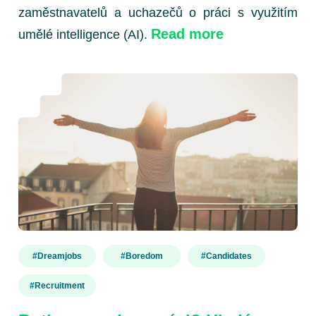
zaměstnavatelů a uchazečů o práci s využitím
Read more
umělé intelligence (AI).
#dreamjobs
#Boredom
#candidates
#recruitment