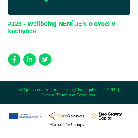
#123 - Wellbeing NENÍ JEN o ovoci v
kuchyňce
2023 jobno.one, s. r. o.
|
hello@dream.jobs
|
GDPR
|
General Terms and Conditions