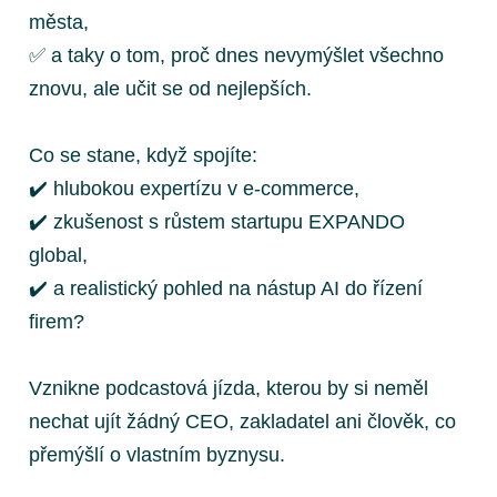
města,
✅ a taky o tom, proč dnes nevymýšlet všechno
znovu, ale učit se od nejlepších.
Co se stane, když spojíte:
✔️ hlubokou expertízu v e-commerce,
✔️ zkušenost s růstem startupu EXPANDO
global,
✔️ a realistický pohled na nástup AI do řízení
firem?
Vznikne podcastová jízda, kterou by si neměl
nechat ujít žádný CEO, zakladatel ani člověk, co
přemýšlí o vlastním byznysu.