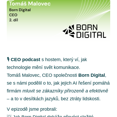
🎙
CEO podcast
s hostem, který ví, jak
technologie mění svět komunikace.
Tomáš Malovec, CEO společnosti
Born Digital
,
se s námi podělil o to, jak jejich AI řešení pomáhá
firmám
mluvit se zákazníky přirozeně a efektivně
– a to v desítkách jazyků, bez ztráty lidskosti.
V epizodě jsme probrali:
💡 Jak Born Digital dokáže převést složité