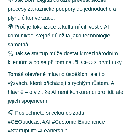
procesy zákaznické podpory do jednoduché a
plynulé konverzace.
🌍 Proč je lokalizace a kulturní citlivost v AI
komunikaci stejně důležitá jako technologie
samotná.
🚀 Jak se startup může dostat k mezinárodním
klientům a co se při tom naučil CEO z první ruky.
Tomáš otevřeně mluví o úspěších, ale i o
výzvách, které přicházejí s rychlým růstem. A
hlavně – o vizi, že AI není konkurencí pro lidi, ale
jejich spojencem.
🎧 Poslechněte si celou epizodu.
#CEOpodcast #AI #CustomerExperience
#StartupLife #Leadership