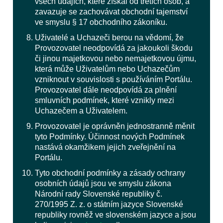
všech údajích, které získal od třetích osob, a
zavazuje se zachovávat obchodní tajemství
ve smyslu § 17 obchodního zákoníku.
Uživatelé a Uchazeči berou na vědomí, že
Provozovatel neodpovídá za jakoukoli škodu
či jinou majetkovou nebo nemajetkovou újmu,
která může Uživatelům nebo Uchazečům
vzniknout v souvislosti s používáním Portálu.
Provozovatel dále neodpovídá za plnění
smluvních podmínek, které vznikly mezi
Uchazečem a Uživatelem.
Provozovatel je oprávněn jednostranně měnit
tyto Podmínky. Účinnost nových Podmínek
nastává okamžikem jejich zveřejnění na
Portálu.
Tyto obchodní podmínky a zásady ochrany
osobních údajů jsou ve smyslu zákona
Národní rady Slovenské republiky č.
270/1995 Z. z. o státním jazyce Slovenské
republiky rovněž ve slovenském jazyce a jsou