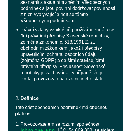
seznámit s aktuálním zněním Všeobecných
podmínek a jsou povinni dodržovat povinnosti
z nich vyplývající a řídit se těmito
Všeobecnými podmínkami.
Právní vztahy vzniklé při používání Portálu se
řídí právními předpisy Slovenské republiky,
zejména zákonem č. 513/1991 Z. z.,
obchodním zákoníkem, jakož i předpisy
upravujícími ochranu osobních údajů
(zejména GDPR) a dalšími souvisejícími
právními předpisy. Příslušnost Slovenské
republiky je zachována i v případě, že je
Portál provozován na území jiného státu.
Definice
Tato část obchodních podmínek má obecnou
platnost.
Provozovatelem se rozumí společnost
jobno.one, s.r.o.
, IČO: 54 669 308, se sídlem