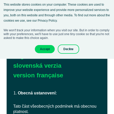
This website stores cookies on your computer. These cookies are used to
improve your website experience and provide more personalized services to
you, both on this website and through other media. To find out more about the
cookies we use, see our Privacy Policy.
We won't track your information when you visit our site. But in order to comply
Všeobecné obchodní
with your preferences, we'll have to use just one tiny cookie so that you're not
asked to make this choice again.
podmínky
Accept
Decline
english version
slovenská verzia
version française
Obecná ustanovení:
Tato část všeobecných podmínek má obecnou
platnost.