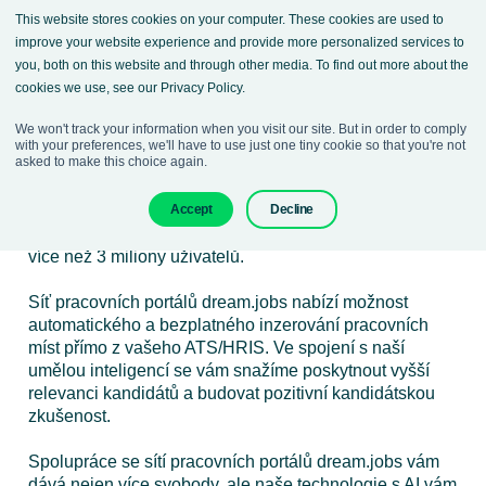
This website stores cookies on your computer. These cookies are used to
improve your website experience and provide more personalized services to
you, both on this website and through other media. To find out more about the
cookies we use, see our Privacy Policy.
Inzerujte v Síti pracovních
We won't track your information when you visit our site. But in order to comply
with your preferences, we'll have to use just one tiny cookie so that you're not
portálů
asked to make this choice again.
Inzerujte zdarma a bez omezení v Síti pracovních
Accept
Decline
portálů dream.jobs v Česku a na Slovensku s dosahem
více než 3 miliony uživatelů.
Síť pracovních portálů dream.jobs nabízí možnost
automatického a bezplatného inzerování pracovních
míst přímo z vašeho ATS/HRIS. Ve spojení s naší
umělou inteligencí se vám snažíme poskytnout vyšší
relevanci kandidátů a budovat pozitivní kandidátskou
zkušenost.
Spolupráce se sítí pracovních portálů dream.jobs vám
dává nejen více svobody, ale naše technologie s AI vám