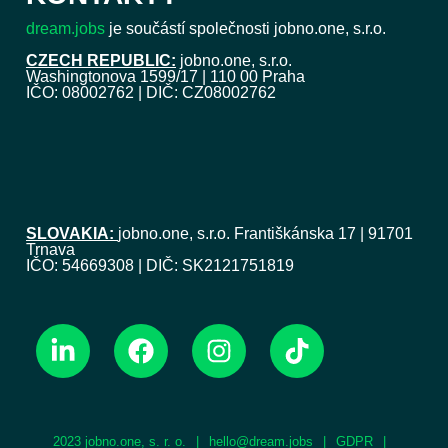
dream.jobs
je součástí společnosti jobno.one, s.r.o.
CZECH REPUBLIC:
jobno.one, s.r.o.
Washingtonova 1599/17 | 110 00 Praha
IČO: 08002762 | DIČ: CZ08002762
SLOVAKIA:
jobno.one, s.r.o. Františkánska 17 | 91701
Trnava
IČO: 54669308 | DIČ: SK2121751819
2023 jobno.one, s. r. o.
|
hello@dream.jobs
|
GDPR
|