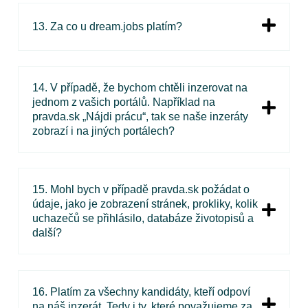
13. Za co u dream.jobs platím?
14. V případě, že bychom chtěli inzerovat na
jednom z vašich portálů. Například na
pravda.sk „Nájdi prácu“, tak se naše inzeráty
zobrazí i na jiných portálech?
15. Mohl bych v případě pravda.sk požádat o
údaje, jako je zobrazení stránek, prokliky, kolik
uchazečů se přihlásilo, databáze životopisů a
další?
16. Platím za všechny kandidáty, kteří odpoví
na náš inzerát. Tedy i ty, které považujeme za