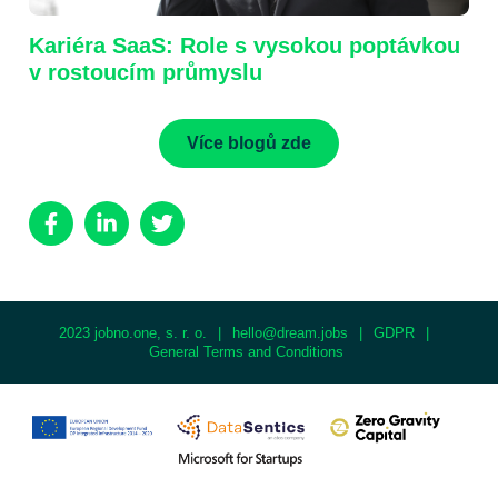
Kariéra SaaS: Role s vysokou poptávkou
v rostoucím průmyslu
Více blogů zde
2023 jobno.one, s. r. o.
|
hello@dream.jobs
|
GDPR
|
General Terms and Conditions